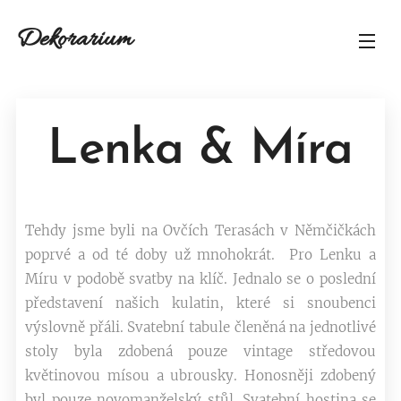
Dekorarium
Lenka & Míra
Tehdy jsme byli na Ovčích Terasách v Němčičkách
poprvé a od té doby už mnohokrát. Pro Lenku a
Míru v podobě svatby na klíč. Jednalo se o poslední
představení našich kulatin, které si snoubenci
výslovně přáli. Svatební tabule členěná na jednotlivé
stoly byla zdobená pouze vintage středovou
květinovou mísou a ubrousky. Honosněji zdobený
byl pouze novomanželský stůl. Svatební hostina se